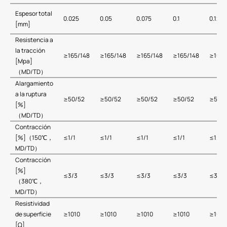
Espesor total
0.025
0.05
0.075
0.1
0.125
[mm]
Resistencia a
la tracción
≥165/148
≥165/148
≥165/148
≥165/148
≥165/
[Mpa]
（MD/TD）
Alargamiento
a la ruptura
≥50/52
≥50/52
≥50/52
≥50/52
≥50/5
[%]
（MD/TD）
Contracción
[%]（150℃，
≤1/1
≤1/1
≤1/1
≤1/1
≤1/1
MD/TD）
Contracción
[%]
≤3/3
≤3/3
≤3/3
≤3/3
≤3/3
（380℃，
MD/TD）
Resistividad
de superficie
≥1010
≥1010
≥1010
≥1010
≥1010
[Ω]