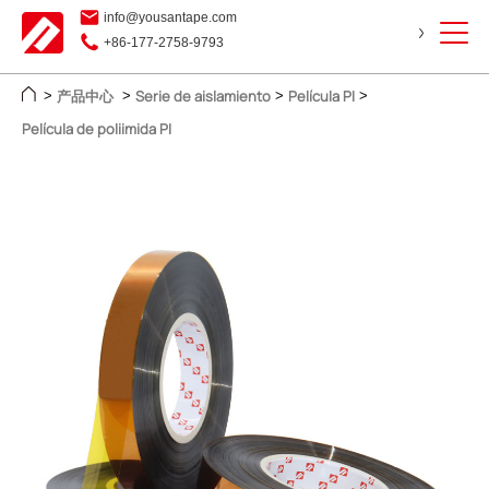
info@yousantape.com
+86-177-2758-9793
产品中心
Serie de aislamiento
Película PI
>
>
>
>
Película de poliimida PI