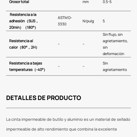
Grosor total
mm
0.5-5
Resistencia a la
ASTM D-
adhesión
（
SUS
，
N/pulg
5
3330
20min
）（
180°）
Sin flujo, sin
Resistencia al
agrietamiento,
–
–
calor
（
80°，2H
）
sin
deformación
Resistencia a bajas
Sin
–
–
temperaturas
（-40°）
agrietamiento
DETALLES DE PRODUCTO
La cinta impermeable de butilo y aluminio es un material de sellado
impermeable de alto rendimiento que combina la excelente