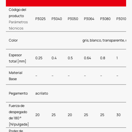
Código del
producto
P3025
P3040
P3050
P3064
P3080
P30100
Parámetros
técnicos
Color
gris, blanco, transparente, neg
Espesor
0.25
0.4
0.5
0.64
0.8
1
total [mm]
Material
–
–
–
–
–
–
Base
Pegamento
acrilato
Fuerza de
despegado
20
25
20
25
25
30
de 180 °
[N/pulgada]
Poder de