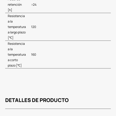
retención
>24
[h]
Resistencia
a la
temperatura
120
a largo plazo
[℃]
Resistencia
a la
temperatura
160
a corto
plazo [℃]
DETALLES DE PRODUCTO