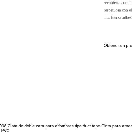
recubierta con un
respetuosa con e
alta fuerza adhes
Obtener un pr
5008
Cinta de doble cara para alfombras tipo duct tape
Cinta para arne
e PVC