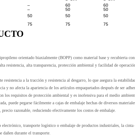
–
60
60
–
50
50
50
50
50
75
75
75
UCTO
ipropileno orientado biaxialmente (BOPP) como material base y recubierta con ad
a resistencia, alta transparencia, protección ambiental y facilidad de operació
e resistencia a la tracción y resistencia al desgarro, lo que asegura la estabilid
encia y no afecta la apariencia de los artículos empaquetados después de ser adh
con los requisitos de protección ambiental y es inofensiva para el medio ambien
ada, puede pegarse fácilmente a cajas de embalaje hechas de diversos materiales 
, precio razonable, reduciendo efectivamente los costos de embalaje.
 electrónico, transporte logístico o embalaje de productos industriales, la ci
se dañen durante el transporte.