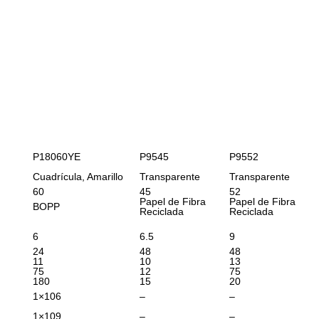
P18060YE
P9545
P9552
Cuadrícula, Amarillo
Transparente
Transparente
60
45
52
Papel de Fibra
Papel de Fibra
BOPP
Reciclada
Reciclada
6
6.5
9
24
48
48
11
10
13
75
12
75
180
15
20
1×106
–
–
1×109
–
–