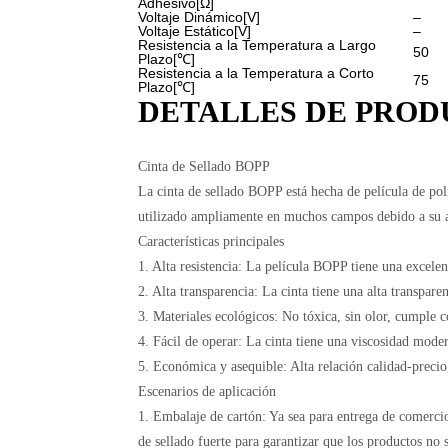
Adhesivo[Ω]
Voltaje Dinámico[V]
–
Voltaje Estático[V]
–
Resistencia a la Temperatura a Largo
50
Plazo[℃]
Resistencia a la Temperatura a Corto
75
Plazo[℃]
DETALLES DE PROD
Cinta de Sellado BOPP
La cinta de sellado BOPP está hecha de película de pol
utilizado ampliamente en muchos campos debido a su alt
Características principales
1. Alta resistencia: La película BOPP tiene una excelent
2. Alta transparencia: La cinta tiene una alta transpar
3. Materiales ecológicos: No tóxica, sin olor, cumple 
4. Fácil de operar: La cinta tiene una viscosidad moder
5. Económica y asequible: Alta relación calidad-precio
Escenarios de aplicación
1. Embalaje de cartón: Ya sea para entrega de comercio
de sellado fuerte para garantizar que los productos no 