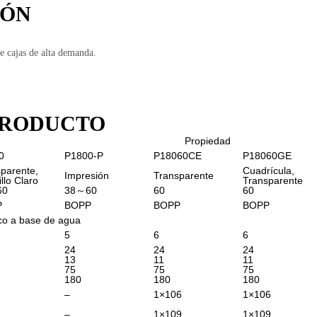
IÓN
e cajas de alta demanda.
PRODUCTO
Propiedad
0
P1800-P
P18060CE
P18060GE
parente,
Cuadrícula,
Impresión
Transparente
llo Claro
Transparente
60
38～60
60
60
P
BOPP
BOPP
BOPP
ico a base de agua
5
6
6
24
24
24
13
11
11
75
75
75
180
180
180
–
1×106
1×106
–
1×109
1×109