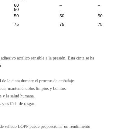
60
–
–
50
–
–
50
50
50
75
75
75
hesivo acrílico sensible a la presión. Esta cinta se ha
n.
ad de la cinta durante el proceso de embalaje.
erida, manteniéndolos limpios y bonitos.
te y la salud humana.
y es fácil de rasgar.
nta de sellado BOPP puede proporcionar un rendimiento