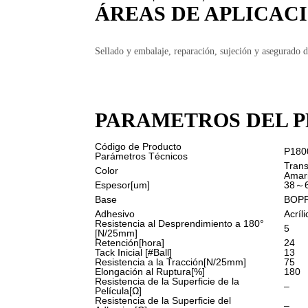
ÁREAS DE APLICAC
Sellado y embalaje, reparación, sujeción y asegurado d
PARAMETROS DEL 
Código de Producto
P180
Parámetros Técnicos
Trans
Color
Amari
Espesor[um]
38～
Base
BOP
Adhesivo
Acríl
Resistencia al Desprendimiento a 180°
5
[N/25mm]
Retención[hora]
24
Tack Inicial [#Ball]
13
Resistencia a la Tracción[N/25mm]
75
Elongación al Ruptura[%]
180
Resistencia de la Superficie de la
–
Película[Ω]
Resistencia de la Superficie del
–