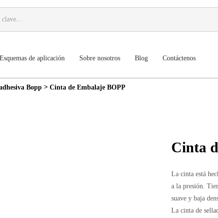
Esquemas de aplicación
Sobre nosotros
Blog
Contáctenos
>
adhesiva Bopp
Cinta de Embalaje BOPP
Cinta 
La cinta está he
a la presión. Tien
suave y baja den
La cinta de sell